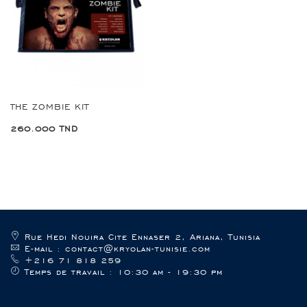
THE ZOMBIE KIT
260.000 TND
Rue Hedi Nouira Cite Ennaser 2, Ariana, Tunisia
E-mail : contact@kryolan-tunisie.com
+216 71 818 259
Temps de travail : 10:30 am - 19:30 pm