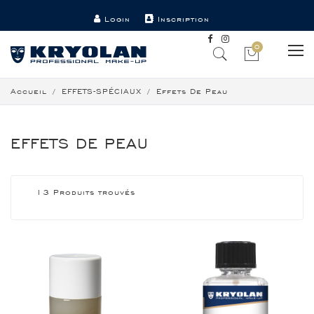
Login
Inscription
Point de vente
Contact
0
Accueil
EFFETS-SPÉCIAUX
Effets De Peau
EFFETS DE PEAU
13 Produits trouvés