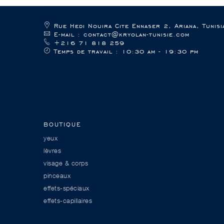
Rue Hedi Nouira Cite Ennaser 2, Ariana, Tunisi
E-mail : contact@kryolan-tunisie.com
+216 71 818 259
Temps de travail : 10:30 am - 19:30 pm
BOUTIQUE
yeux
lèvres
visage & corps
pinceaux
effets-spéciaux
effets-capillaires