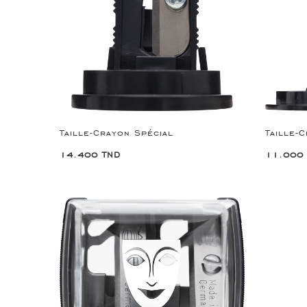
Taille-Crayon Spécial
Taille-
14.400 TND
11.000