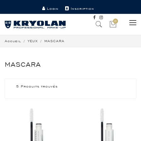
Login
Inscription
Point de vente
Contact
0
Accueil
YEUX
MASCARA
MASCARA
5 Produits trouvés