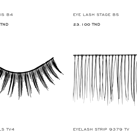
IS B4
EYE LASH STAGE B5
 TND
23.100 TND
LS TV4
EYELASH STRIP 9379 TV