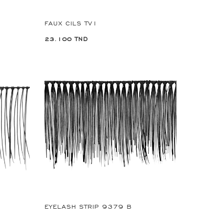
FAUX CILS TV1
23.100 TND
EYELASH STRIP 9379 B