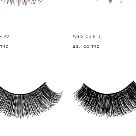
ls F2
FAUX CILS U1
 TND
23.100 TND