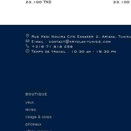
23.100 TND
23.100
Rue Hedi Nouira Cite Ennaser 2, Ariana, Tunisi
E-mail : contact@kryolan-tunisie.com
+216 71 818 259
Temps de travail : 10:30 am - 19:30 pm
BOUTIQUE
yeux
lèvres
visage & corps
pinceaux