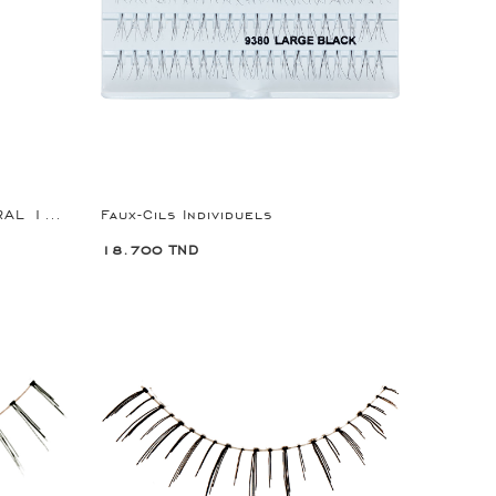
EYELASHES ADHESIVE NEUTRAL 1ML ART:5344
Faux-Cils Individuels
18.700 TND